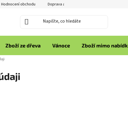
Hodnocení obchodu
Doprava a platba
Reklamace zboží
Zboží ze dřeva
Vánoce
Zboží mimo nabíd
aji
údaji