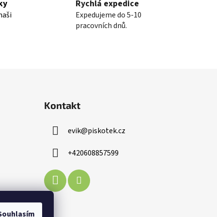
ky
Rychlá expedice
naši
Expedujeme do 5-10
pracovních dnů.
Kontakt
evik
@
piskotek.cz
+420608857599
Souhlasím