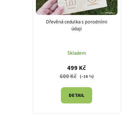
u
k
t
Dřevěná cedulka s porodními
ů
údaji
Skladem
499 Kč
600 Kč
(–16 %)
DETAIL