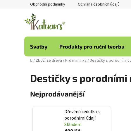
Přejít
Obchodní podmínky
Ochrana osobních údajů
na
obsah
Svatby
Produkty pro ruční tvorbu
Domů
/
Zboží ze dřeva
/
Pro miminka
/
Destičky s porodními úd
Destičky s porodními 
Nejprodávanější
Dřevěná cedulka s
porodními údaji
Skladem