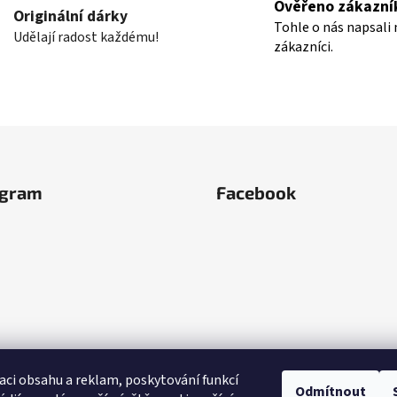
Ověřeno zákazní
á
Originální dárky
Tohle o nás napsali 
d
Udělají radost každému!
zákazníci.
a
c
í
p
r
v
k
y
agram
Facebook
v
ý
p
i
s
u
aci obsahu a reklam, poskytování funkcí
Odmítnout