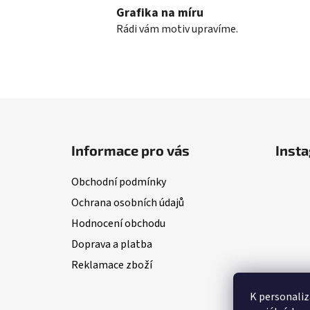
Grafika na míru
Rádi vám motiv upravíme.
Z
á
Informace pro vás
Inst
p
a
Obchodní podmínky
t
Ochrana osobních údajů
í
Hodnocení obchodu
Doprava a platba
Reklamace zboží
K personaliz