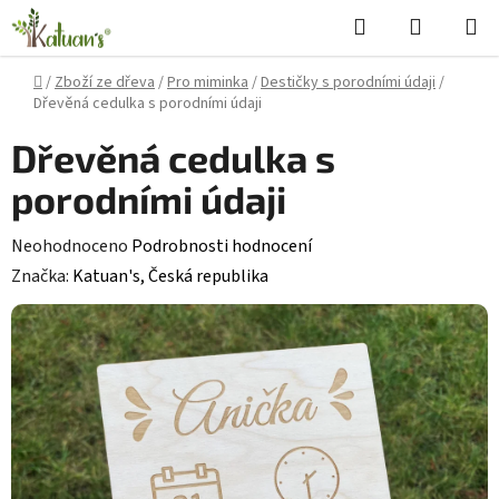
Přejít
Hledat
NÁKUPN
na
KOŠÍK
obsah
Domů
/
Zboží ze dřeva
/
Pro miminka
/
Destičky s porodními údaji
/
Dřevěná cedulka s porodními údaji
Dřevěná cedulka s
porodními údaji
Průměrné
Neohodnoceno
Podrobnosti hodnocení
hodnocení
Značka:
Katuan's, Česká republika
produktu
je
0,0
z
5
hvězdiček.