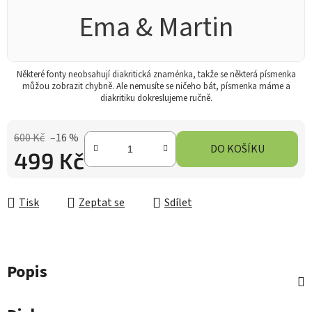
Ema & Martin
Některé fonty neobsahují diakritická znaménka, takže se některá písmenka
můžou zobrazit chybně. Ale nemusíte se ničeho bát, písmenka máme a
diakritiku dokreslujeme ručně.
600 Kč
–16 %
DO KOŠÍKU
499 Kč
Měrná cena:
Tisk
Zeptat se
Sdílet
Popis