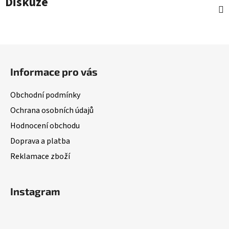
Diskuze
Z
á
Informace pro vás
p
a
Obchodní podmínky
t
Ochrana osobních údajů
í
Hodnocení obchodu
Doprava a platba
Reklamace zboží
Instagram