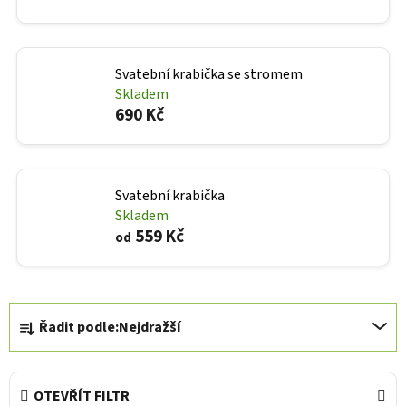
Svatební krabička se stromem
Skladem
690 Kč
Svatební krabička
Skladem
559 Kč
od
Ř
Řadit podle:
Nejdražší
a
z
e
OTEVŘÍT FILTR