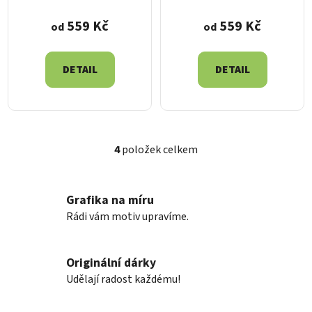
559 Kč
559 Kč
od
od
DETAIL
DETAIL
4
položek celkem
O
v
l
Grafika na míru
á
Rádi vám motiv upravíme.
d
a
c
Originální dárky
í
p
Udělají radost každému!
r
v