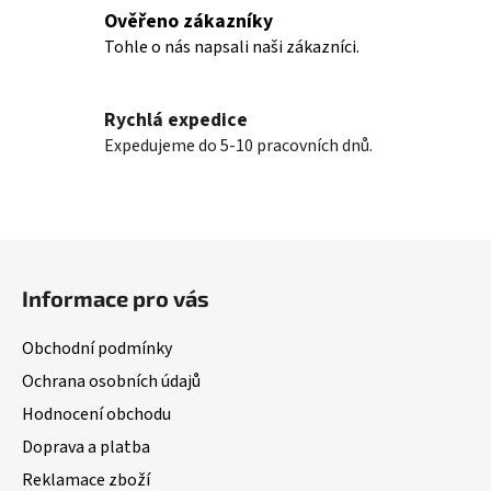
k
Ověřeno zákazníky
y
Tohle o nás napsali naši zákazníci.
v
ý
p
Rychlá expedice
i
Expedujeme do 5-10 pracovních dnů.
s
u
Z
á
Informace pro vás
p
a
Obchodní podmínky
t
Ochrana osobních údajů
í
Hodnocení obchodu
Doprava a platba
Reklamace zboží