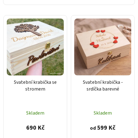
n
í
V
p
ý
r
p
o
i
d
s
u
p
k
r
t
o
ů
d
Svatební krabička se
Svatební krabička -
u
stromem
srdíčka barevné
k
t
ů
Skladem
Skladem
690 Kč
599 Kč
od