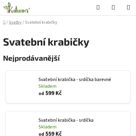
Přejít
Hledat
NÁKUPN
na
KOŠÍK
obsah
Domů
/
Svatby
/
Svatební krabičky
Svatební krabičky
Nejprodávanější
Svatební krabička - srdíčka barevné
Skladem
599 Kč
od
Svatební krabička - srdíčka
Skladem
559 Kč
od