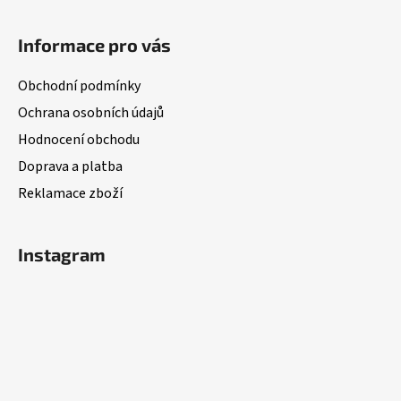
Z
á
Informace pro vás
p
a
Obchodní podmínky
t
Ochrana osobních údajů
í
Hodnocení obchodu
Doprava a platba
Reklamace zboží
Instagram