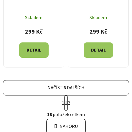
Skladem
Skladem
299 Kč
299 Kč
DETAIL
DETAIL
NAČÍST 6 DALŠÍCH
S
1
2
t
r
O
18
položek celkem
á
v
n
l
k
NAHORU
á
o