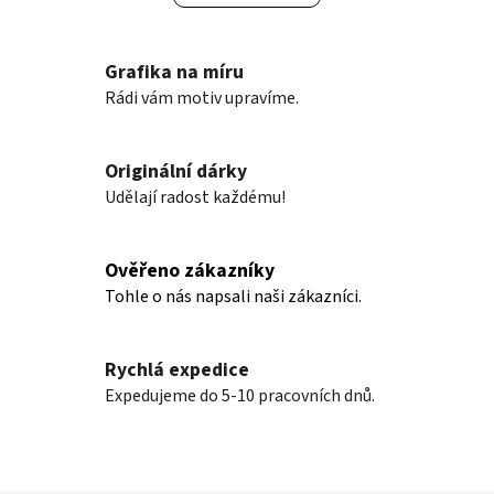
d
v
a
á
n
c
Grafika na míru
í
í
Rádi vám motiv upravíme.
p
r
v
Originální dárky
k
Udělají radost každému!
y
v
ý
Ověřeno zákazníky
p
Tohle o nás napsali naši zákazníci.
i
s
u
Rychlá expedice
Expedujeme do 5-10 pracovních dnů.