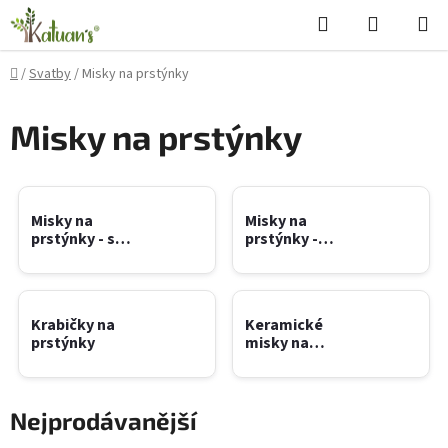
Přejít
Hledat
NÁKUPN
na
KOŠÍK
obsah
Domů
/
Svatby
/
Misky na prstýnky
Misky na prstýnky
Misky na
Misky na
prstýnky - s
prstýnky -
vlastními
univerzální
jmény
Krabičky na
Keramické
prstýnky
misky na
prstýnky
Nejprodávanější