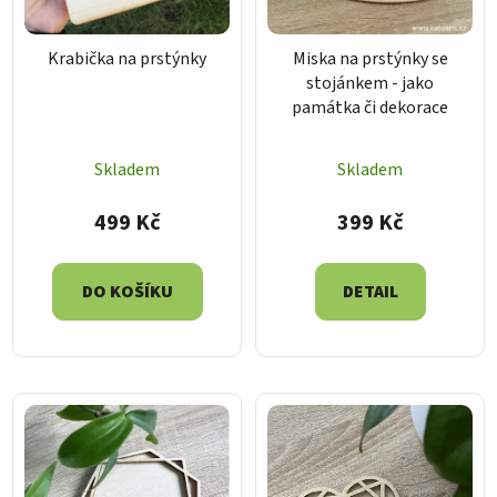
o
ů
d
Krabička na prstýnky
Miska na prstýnky se
u
stojánkem - jako
k
památka či dekorace
t
ů
Skladem
Skladem
499 Kč
399 Kč
DO KOŠÍKU
DETAIL