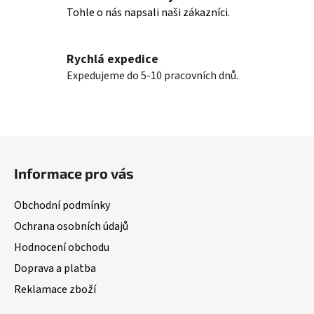
y
Tohle o nás napsali naši zákazníci.
v
ý
p
Rychlá expedice
i
Expedujeme do 5-10 pracovních dnů.
s
u
Z
á
Informace pro vás
p
a
Obchodní podmínky
t
Ochrana osobních údajů
í
Hodnocení obchodu
Doprava a platba
Reklamace zboží