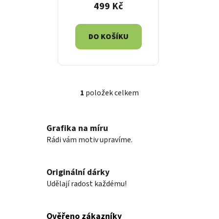
499 Kč
DO KOŠÍKU
1
položek celkem
O
v
l
Grafika na míru
á
Rádi vám motiv upravíme.
d
a
c
Originální dárky
í
p
Udělají radost každému!
r
v
k
Ověřeno zákazníky