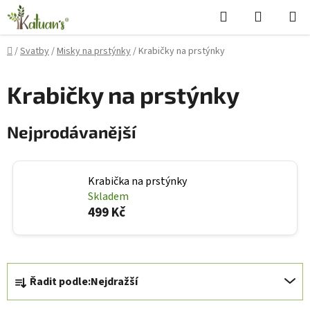
Přejít
Hledat
NÁKUPN
na
KOŠÍK
obsah
Domů
/
Svatby
/
Misky na prstýnky
/
Krabičky na prstýnky
Krabičky na prstýnky
Nejprodávanější
Krabička na prstýnky
Skladem
499 Kč
Ř
Řadit podle:
Nejdražší
a
z