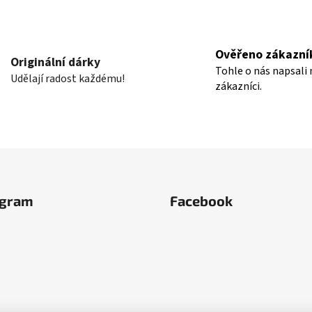
O
v
l
Ověřeno zákazní
á
Originální dárky
Tohle o nás napsali 
d
Udělají radost každému!
zákazníci.
a
c
í
p
r
v
k
y
agram
Facebook
v
ý
p
i
s
u