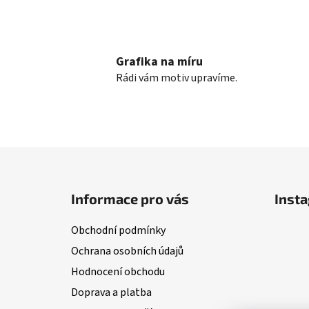
Grafika na míru
Rádi vám motiv upravíme.
Z
á
Informace pro vás
Inst
p
a
Obchodní podmínky
t
Ochrana osobních údajů
í
Hodnocení obchodu
Doprava a platba