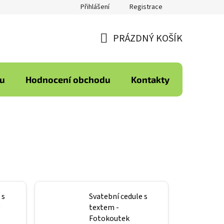
Přihlášení
Registrace
PRÁZDNÝ KOŠÍK
NÁKUPNÍ
KOŠÍK
ku
Hodnocení obchodu
Kontakty
 s
Svatební cedule s
textem -
Fotokoutek