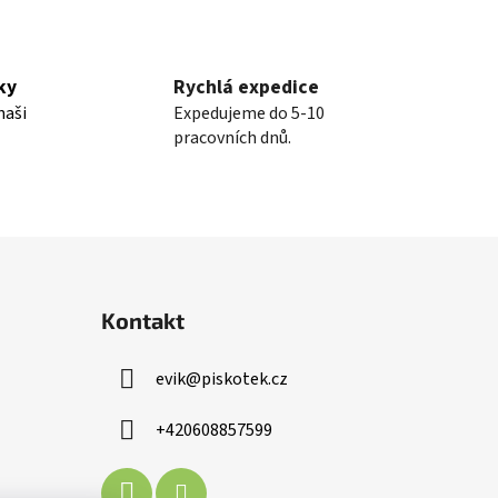
ky
Rychlá expedice
naši
Expedujeme do 5-10
pracovních dnů.
Kontakt
evik
@
piskotek.cz
+420608857599