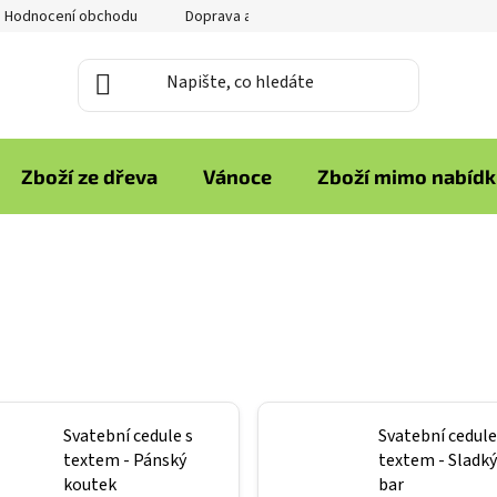
Hodnocení obchodu
Doprava a platba
Reklamace zboží
Zboží ze dřeva
Vánoce
Zboží mimo nabíd
Svatební cedule s
Svatební cedule
textem - Pánský
textem - Sladký
koutek
bar