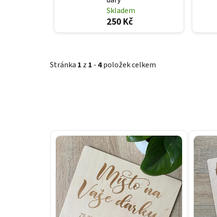
Skladem
250 Kč
Stránka
1
z
1
-
4
položek celkem
V
ý
p
i
s
p
r