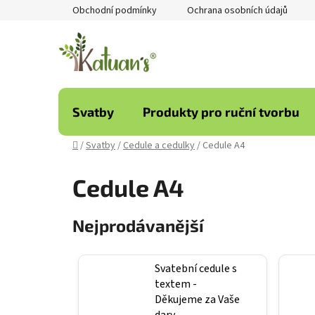
Přejít
Obchodní podmínky
Ochrana osobních údajů
na
obsah
Svatby
Produkty pro ruční tvorbu
Domů
/
Svatby
/
Cedule a cedulky
/
Cedule A4
Cedule A4
Nejprodávanější
Svatební cedule s
textem -
Děkujeme za Vaše
dary