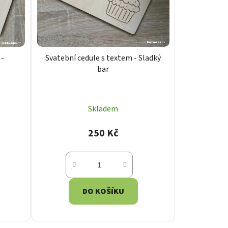
ů
 -
Svatební cedule s textem - Sladký
bar
Skladem
250 Kč
DO KOŠÍKU