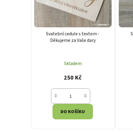
o
d
u
k
t
Svatební cedule s textem -
S
ů
Děkujeme za Vaše dary
Skladem
250 Kč
DO KOŠÍKU