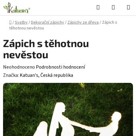
Přejít
Hledat
NÁKUPN
na
KOŠÍK
obsah
Domů
/
Svatby
/
Dekorační zápichy
/
Zápichy ze dřeva
/
Zápich s
těhotnou nevěstou
Zápich s těhotnou
nevěstou
Průměrné
Neohodnoceno
Podrobnosti hodnocení
hodnocení
Značka:
Katuan's, Česká republika
produktu
je
0,0
z
5
hvězdiček.