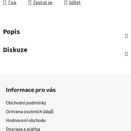
Tisk
Zeptat se
Sdílet
Popis
Diskuze
Z
á
Informace pro vás
p
a
Obchodní podmínky
t
Ochrana osobních údajů
í
Hodnocení obchodu
Doprava a platba