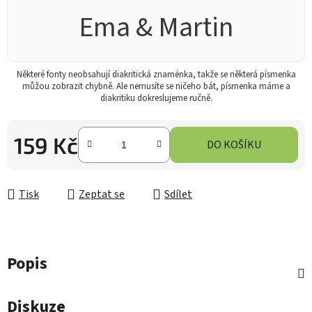
Ema & Martin
Některé fonty neobsahují diakritická znaménka, takže se některá písmenka
můžou zobrazit chybně. Ale nemusíte se ničeho bát, písmenka máme a
diakritiku dokreslujeme ručně.
159 Kč
DO KOŠÍKU
Měrná cena:
Tisk
Zeptat se
Sdílet
Popis
Diskuze