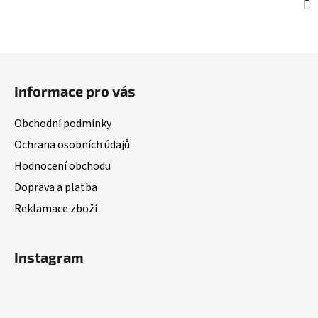
Z
á
Informace pro vás
p
a
Obchodní podmínky
t
Ochrana osobních údajů
í
Hodnocení obchodu
Doprava a platba
Reklamace zboží
Instagram