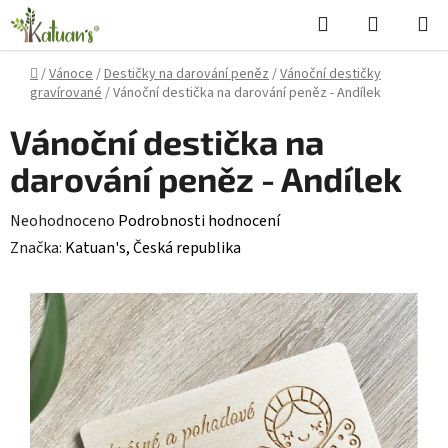
Přejít
Hledat
NÁKUPN
na
KOŠÍK
obsah
Domů
/
Vánoce
/
Destičky na darování peněz
/
Vánoční destičky
gravírované
/
Vánoční destička na darování peněz - Andílek
Vánoční destička na
darování peněz - Andílek
Průměrné
Neohodnoceno
Podrobnosti hodnocení
hodnocení
Značka:
Katuan's, Česká republika
produktu
je
0,0
z
5
hvězdiček.