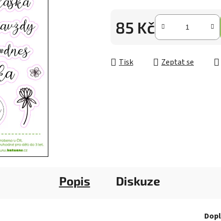
z
5
85 Kč
hvězdiček.
Měrná cena:
Tisk
Zeptat se
Popis
Diskuze
Dopl