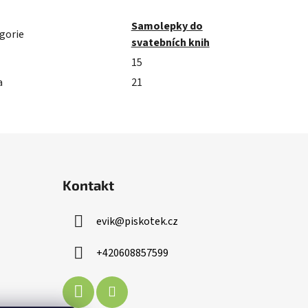
Samolepky do
gorie
svatebních knih
15
a
21
Kontakt
evik
@
piskotek.cz
+420608857599