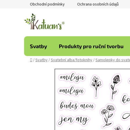
Přejít
Obchodní podmínky
Ochrana osobních údajů
na
obsah
Svatby
Produkty pro ruční tvorbu
Domů
/
Svatby
/
Svatební alba/fotoknihy
/
Samolepky do svate