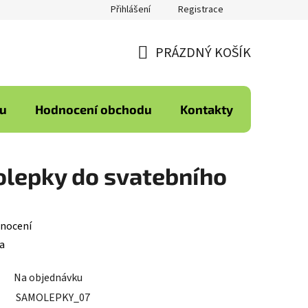
Přihlášení
Registrace
PRÁZDNÝ KOŠÍK
NÁKUPNÍ
KOŠÍK
ku
Hodnocení obchodu
Kontakty
olepky do svatebního
nocení
a
Na objednávku
SAMOLEPKY_07