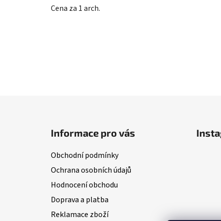
Cena za 1 arch.
Z
á
Informace pro vás
Inst
p
a
Obchodní podmínky
t
Ochrana osobních údajů
í
Hodnocení obchodu
Doprava a platba
Reklamace zboží