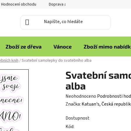
Hodnocení obchodu
Doprava a platba
Reklamace zboží
Zboží ze dřeva
Vánoce
Zboží mimo nabíd
bních knih
/
Svatební samolepky do svatebního alba
Svatební sam
alba
Průměrné
Neohodnoceno
Podrobnosti hod
hodnocení
Značka:
Katuan's, Česká republik
produktu
Dostupnost
je
Kód:
0,0