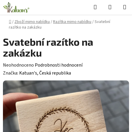
Přejít
Hledat
NÁKUPN
na
KOŠÍK
obsah
Domů
/
Zboží mimo nabídku
/
Razítka mimo nabídku
/
Svatební
razítko na zakázku
Svatební razítko na
zakázku
Průměrné
Neohodnoceno
Podrobnosti hodnocení
hodnocení
Značka:
Katuan's, Česká republika
produktu
je
0,0
z
5
hvězdiček.