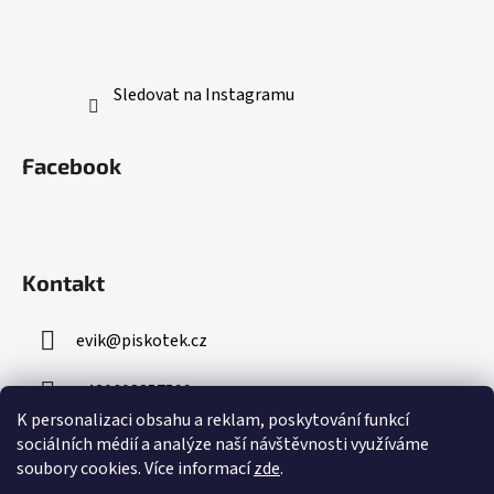
Sledovat na Instagramu
Facebook
Kontakt
evik
@
piskotek.cz
+420608857599
K personalizaci obsahu a reklam, poskytování funkcí
sociálních médií a analýze naší návštěvnosti využíváme
soubory cookies. Více informací
zde
.