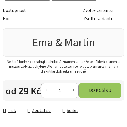
Dostupnost
Zvolte variantu
Kód:
Zvolte variantu
Ema & Martin
Některé fonty neobsahují diakritická znaménka, takže se některá písmenka
můžou zobrazit chybně. Ale nemusíte se ničeho bát, písmenka máme a
diakritiku dokreslujeme ručně.
od
29 Kč
DO KOŠÍKU
Měrná cena:
Tisk
Zeptat se
Sdílet