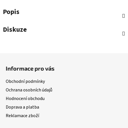
Popis
Diskuze
Z
á
Informace pro vás
p
a
Obchodní podmínky
t
Ochrana osobních údajů
í
Hodnocení obchodu
Doprava a platba
Reklamace zboží