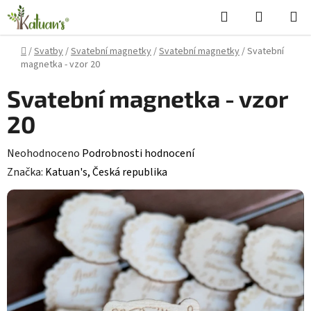
Přejít
Hledat
NÁKUPN
na
KOŠÍK
obsah
Domů
/
Svatby
/
Svatební magnetky
/
Svatební magnetky
/
Svatební
magnetka - vzor 20
Svatební magnetka - vzor
20
Průměrné
Neohodnoceno
Podrobnosti hodnocení
hodnocení
Značka:
Katuan's, Česká republika
produktu
je
0,0
z
5
hvězdiček.