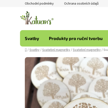
Přejít
Obchodní podmínky
Ochrana osobních údajů
na
obsah
Svatby
Produkty pro ruční tvorbu
Domů
/
Svatby
/
Svatební magnetky
/
Svatební magnetky
/
Sva