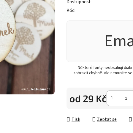
5
Dostupnost
hvězdiček.
Kód:
Ema
Některé fonty neobsahují diak
zobrazit chybně. Ale nemusíte se
od
29 Kč
Měrná cena:
Tisk
Zeptat se