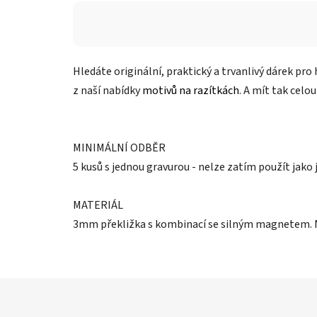
Hledáte originální, praktický a trvanlivý dárek pr
z naší nabídky
motivů na razítkách
. A mít tak cel
MINIMÁLNÍ ODBĚR
5 kusů s jednou gravurou - nelze zatím použít jako
MATERIÁL
3mm překližka s kombinací se silným magnetem. 
Z