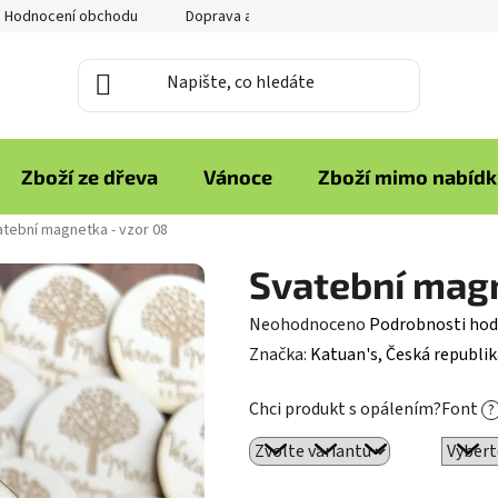
Hodnocení obchodu
Doprava a platba
Reklamace zboží
Zboží ze dřeva
Vánoce
Zboží mimo nabíd
tební magnetka - vzor 08
Svatební magn
Průměrné
Neohodnoceno
Podrobnosti hod
hodnocení
Značka:
Katuan's, Česká republik
produktu
Chci produkt s opálením?
Font
?
je
0,0
z