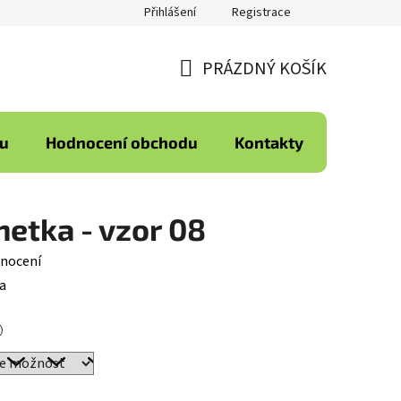
Přihlášení
Registrace
PRÁZDNÝ KOŠÍK
NÁKUPNÍ
KOŠÍK
ku
Hodnocení obchodu
Kontakty
etka - vzor 08
nocení
a