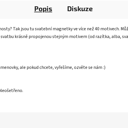
Popis
Diskuze
o hosty? Tak jsou tu svatební magnetky ve více než 40 motivech. Mů
ou svatbu krásně propojenou stejným motivem (od razítka, alba, sv
 jmenovky, ale pokud chcete, vyřešíme, ozvěte se nám :)
Neošetřeno.