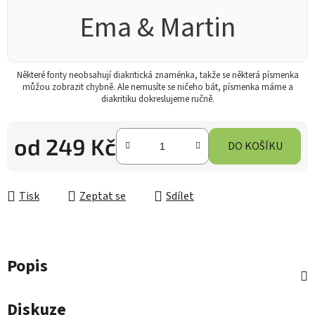
Ema & Martin
Některé fonty neobsahují diakritická znaménka, takže se některá písmenka
můžou zobrazit chybně. Ale nemusíte se ničeho bát, písmenka máme a
diakritiku dokreslujeme ručně.
od
249 Kč
DO KOŠÍKU
Měrná cena:
Tisk
Zeptat se
Sdílet
Popis
Diskuze