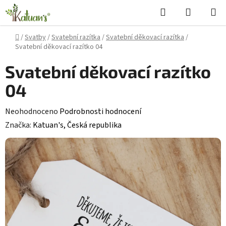
Přejít
Hledat
NÁKUPN
na
KOŠÍK
obsah
Domů
/
Svatby
/
Svatební razítka
/
Svatební děkovací razítka
/
Svatební děkovací razítko 04
Svatební děkovací razítko
04
Průměrné
Neohodnoceno
Podrobnosti hodnocení
hodnocení
Značka:
Katuan's, Česká republika
produktu
je
0,0
z
5
hvězdiček.