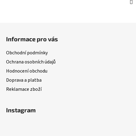
Z
á
Informace pro vás
p
a
Obchodní podmínky
t
Ochrana osobních údajů
í
Hodnocení obchodu
Doprava a platba
Reklamace zboží
Instagram