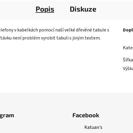
Popis
Diskuze
efony v kabelkách pomocí naší velké dřevěné tabule s
Dopl
távku není problém vyrobit tabuli s jiným textem.
Kate
Šířka
Výšk
agram
Facebook
Katuan's