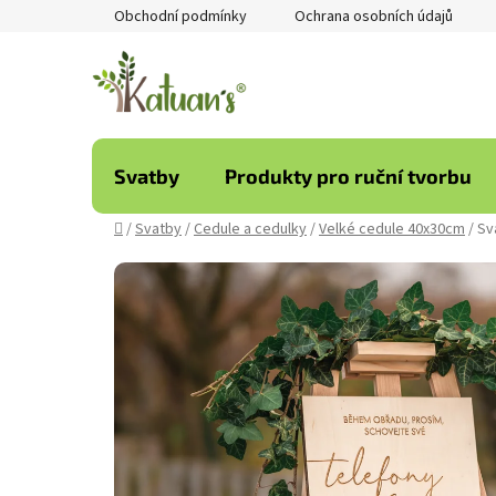
Přejít
Obchodní podmínky
Ochrana osobních údajů
na
obsah
Svatby
Produkty pro ruční tvorbu
Domů
/
Svatby
/
Cedule a cedulky
/
Velké cedule 40x30cm
/
Sv