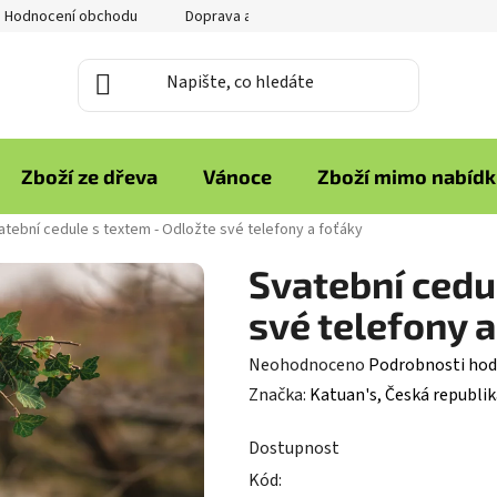
Hodnocení obchodu
Doprava a platba
Reklamace zboží
Zboží ze dřeva
Vánoce
Zboží mimo nabíd
atební cedule s textem - Odložte své telefony a foťáky
Svatební cedu
své telefony a
Průměrné
Neohodnoceno
Podrobnosti hod
hodnocení
Značka:
Katuan's, Česká republik
produktu
Dostupnost
je
Kód:
0,0