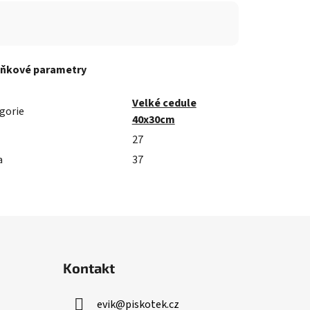
ňkové parametry
Velké cedule
gorie
40x30cm
27
a
37
Kontakt
evik
@
piskotek.cz