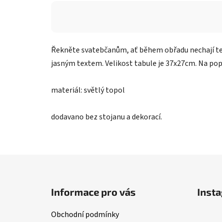
Řekněte svatebčanům, ať během obřadu nechají tel
jasným textem. Velikost tabule je 37x27cm. Na pop
materiál: světlý topol
dodavano bez stojanu a dekorací.
Z
á
Informace pro vás
Inst
p
a
Obchodní podmínky