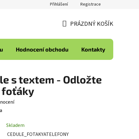
Přihlášení
Registrace
PRÁZDNÝ KOŠÍK
NÁKUPNÍ
KOŠÍK
ku
Hodnocení obchodu
Kontakty
le s textem - Odložte
 foťáky
nocení
a
Skladem
CEDULE_FOTAKYATELEFONY