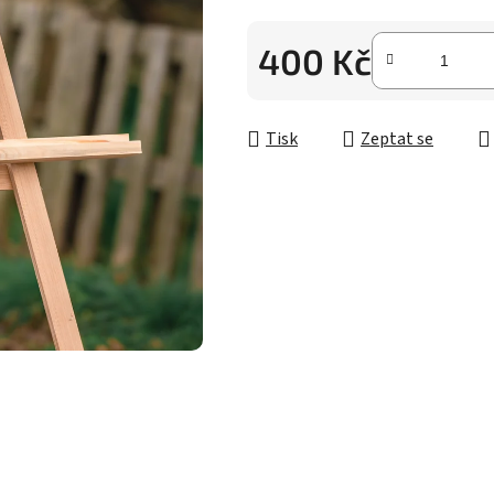
z
5
400 Kč
hvězdiček.
Měrná cena:
Tisk
Zeptat se