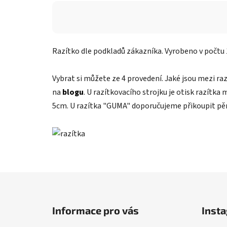
Razítko dle podkladů zákazníka. Vyrobeno v počtu 
Vybrat si můžete ze 4 provedení. Jaké jsou mezi raz
na
blogu
. U razítkovacího strojku je otisk razítk
5cm. U razítka "GUMA" doporučujeme přikoupit pěn
Z
á
Informace pro vás
Inst
p