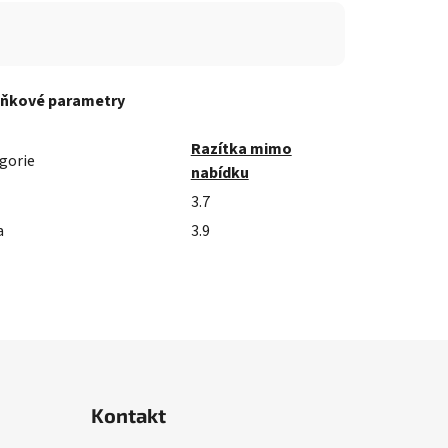
ňkové parametry
Razítka mimo
gorie
nabídku
3.7
a
3.9
Kontakt