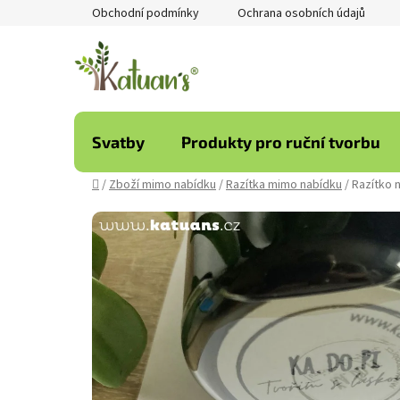
Přejít
Obchodní podmínky
Ochrana osobních údajů
na
obsah
Svatby
Produkty pro ruční tvorbu
Domů
/
Zboží mimo nabídku
/
Razítka mimo nabídku
/
Razítko n