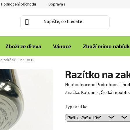
Hodnocení obchodu
Doprava a platba
Reklamace zboží
Zboží ze dřeva
Vánoce
Zboží mimo nabíd
a zakázku - Ka.Do.Pi.
Razítko na zak
Průměrné
Neohodnoceno
Podrobnosti hod
hodnocení
Značka:
Katuan's, Česká republik
produktu
Typ razítka
je
0,0
z