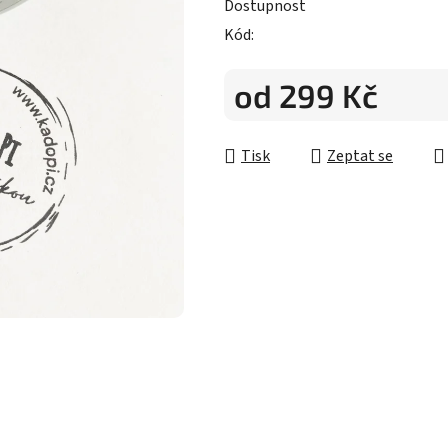
5
Dostupnost
hvězdiček.
Kód:
od
299 Kč
Měrná cena:
Tisk
Zeptat se