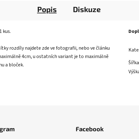
Popis
Diskuze
1 kus.
Dopl
ítky rozdíly najdete zde ve fotografii, nebo ve článku
Kate
a maximálně 4cm, u ostatních variant je to maximálně
Šířka
u a bloček.
Výšk
agram
Facebook