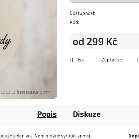
z
5
Dostupnost
hvězdiček.
Kód:
od
299 Kč
Měrná cena:
Tisk
Zeptat se
Popis
Diskuze
pouze jeden kus. Není možné vyrobit znovu.
Dopl