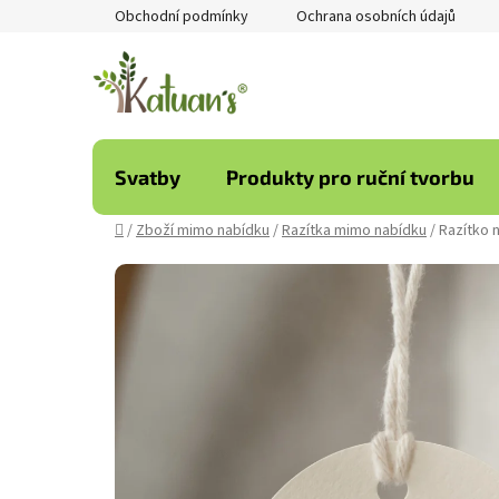
Přejít
Obchodní podmínky
Ochrana osobních údajů
na
obsah
Svatby
Produkty pro ruční tvorbu
Domů
/
Zboží mimo nabídku
/
Razítka mimo nabídku
/
Razítko 