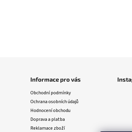
Z
á
Informace pro vás
Inst
p
a
Obchodní podmínky
t
Ochrana osobních údajů
í
Hodnocení obchodu
Doprava a platba
Reklamace zboží