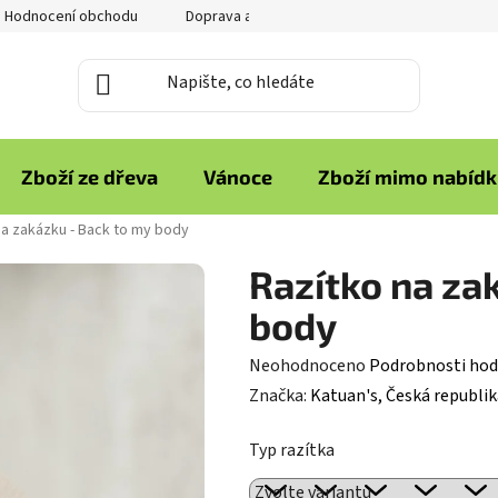
Hodnocení obchodu
Doprava a platba
Reklamace zboží
Zboží ze dřeva
Vánoce
Zboží mimo nabíd
na zakázku - Back to my body
Razítko na za
body
Průměrné
Neohodnoceno
Podrobnosti hod
hodnocení
Značka:
Katuan's, Česká republik
produktu
Typ razítka
je
0,0