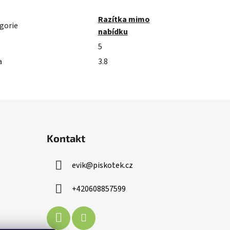
Razítka mimo
gorie
nabídku
5
a
3.8
Kontakt
evik
@
piskotek.cz
+420608857599