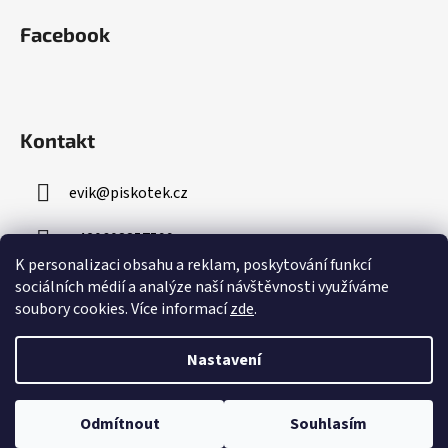
Facebook
Kontakt
evik
@
piskotek.cz
+420608857599
K personalizaci obsahu a reklam, poskytování funkcí
sociálních médií a analýze naší návštěvnosti využíváme
soubory cookies. Více informací
zde
.
Nastavení
Vytvořil Shoptet
Odmítnout
Souhlasím
Copyright 2026
Katuan's
. Všechna práva vyhrazena.
Upravit