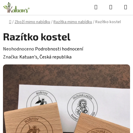
Přejít
Hledat
NÁKUPN
na
KOŠÍK
obsah
Domů
/
Zboží mimo nabídku
/
Razítka mimo nabídku
/
Razítko kostel
Razítko kostel
Průměrné
Neohodnoceno
Podrobnosti hodnocení
hodnocení
Značka:
Katuan's, Česká republika
produktu
je
0,0
z
5
hvězdiček.