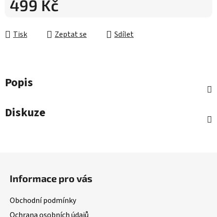
499 Kč
Měrná cena:
Tisk
Zeptat se
Sdílet
Popis
Diskuze
Z
á
Informace pro vás
p
a
Obchodní podmínky
t
Ochrana osobních údajů