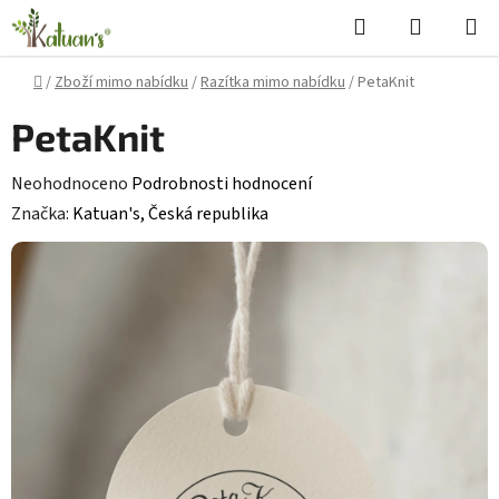
Přejít
Hledat
NÁKUPN
na
KOŠÍK
obsah
Domů
/
Zboží mimo nabídku
/
Razítka mimo nabídku
/
PetaKnit
PetaKnit
Průměrné
Neohodnoceno
Podrobnosti hodnocení
hodnocení
Značka:
Katuan's, Česká republika
produktu
je
0,0
z
5
hvězdiček.