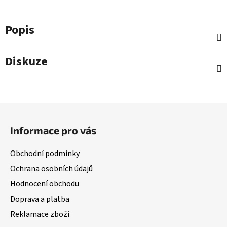
Popis
Diskuze
Z
á
Informace pro vás
p
a
Obchodní podmínky
t
Ochrana osobních údajů
í
Hodnocení obchodu
Doprava a platba
Reklamace zboží