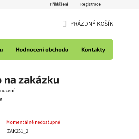
Přihlášení
Registrace
PRÁZDNÝ KOŠÍK
NÁKUPNÍ
KOŠÍK
ku
Hodnocení obchodu
Kontakty
o na zakázku
nocení
a
Momentálně nedostupné
ZAK251_2