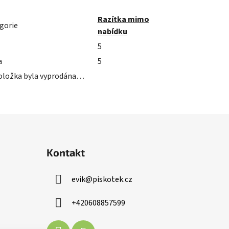
Razítka mimo
gorie
nabídku
5
a
5
oložka byla vyprodána…
Kontakt
evik
@
piskotek.cz
+420608857599