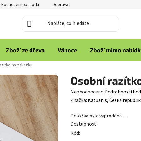
Hodnocení obchodu
Doprava a platba
Reklamace zboží
Zboží ze dřeva
Vánoce
Zboží mimo nabíd
azítko na zakázku
Osobní razítk
Průměrné
Neohodnoceno
Podrobnosti hod
hodnocení
Značka:
Katuan's, Česká republik
produktu
Položka byla vyprodána…
je
Dostupnost
0,0
Kód:
z