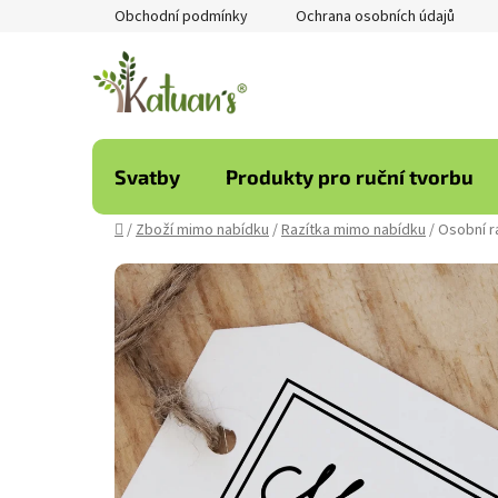
Přejít
Obchodní podmínky
Ochrana osobních údajů
na
obsah
Svatby
Produkty pro ruční tvorbu
Domů
/
Zboží mimo nabídku
/
Razítka mimo nabídku
/
Osobní r