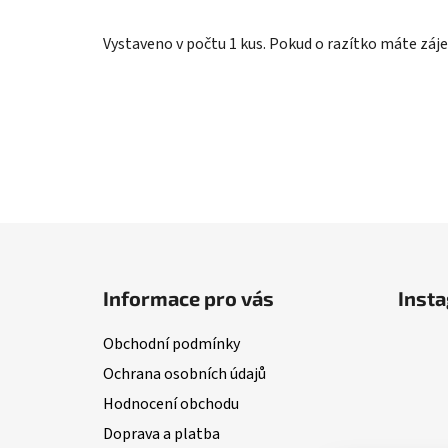
Vystaveno v počtu 1 kus. Pokud o razítko máte záje
Z
á
Informace pro vás
Inst
p
a
Obchodní podmínky
t
Ochrana osobních údajů
í
Hodnocení obchodu
Doprava a platba