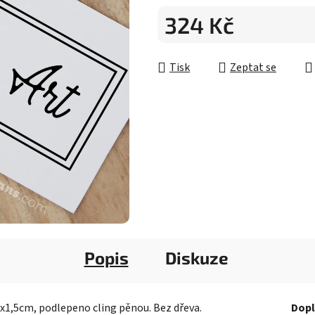
5
324 Kč
hvězdiček.
Měrná cena:
Tisk
Zeptat se
Popis
Diskuze
4x1,5cm, podlepeno cling pěnou. Bez dřeva.
Dopl