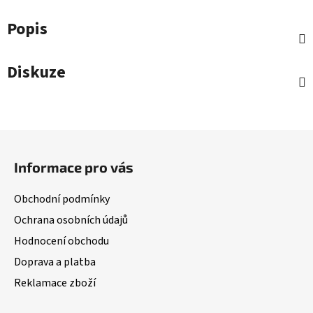
Popis
Diskuze
Z
á
Informace pro vás
p
a
Obchodní podmínky
t
Ochrana osobních údajů
í
Hodnocení obchodu
Doprava a platba
Reklamace zboží