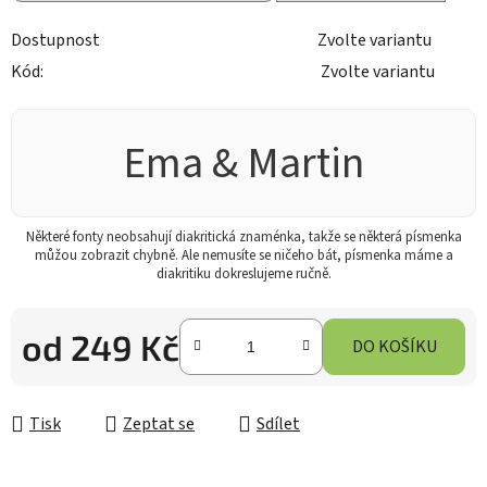
Dostupnost
Zvolte variantu
Kód:
Zvolte variantu
Ema & Martin
Některé fonty neobsahují diakritická znaménka, takže se některá písmenka
můžou zobrazit chybně. Ale nemusíte se ničeho bát, písmenka máme a
diakritiku dokreslujeme ručně.
od
249 Kč
DO KOŠÍKU
Měrná cena:
Tisk
Zeptat se
Sdílet