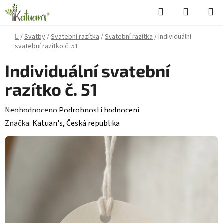
Přejít
Hledat
NÁKUPN
na
KOŠÍK
obsah
Domů
/
Svatby
/
Svatební razítka
/
Svatební razítka
/
Individuální
svatební razítko č. 51
Individuální svatební
razítko č. 51
Průměrné
Neohodnoceno
Podrobnosti hodnocení
hodnocení
Značka:
Katuan's, Česká republika
produktu
je
0,0
z
5
hvězdiček.