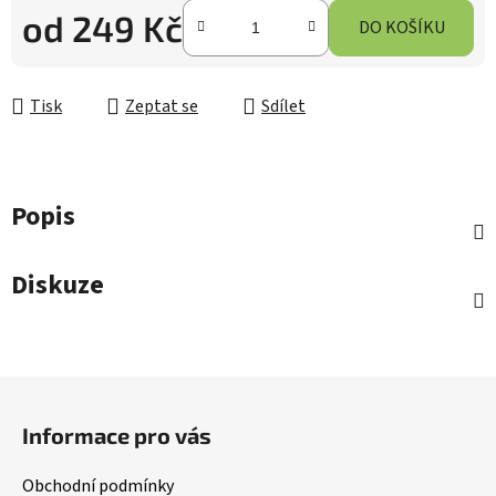
od
249 Kč
DO KOŠÍKU
Měrná cena:
Tisk
Zeptat se
Sdílet
Popis
Diskuze
Z
á
Informace pro vás
p
a
Obchodní podmínky