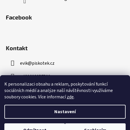
Facebook
Kontakt
evik
@
piskotek.cz
+420608857599
K personalizaci obsahu a reklam, poskytování funkcí
sociálních médií a analýze naší návštěvnosti využíváme
soubory cookies. Více informací
zde
.
Nastavení
Vytvořil Shoptet