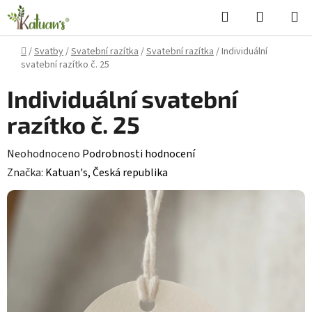
Přejít
Hledat
NÁKUPN
na
KOŠÍK
obsah
Domů
/
Svatby
/
Svatební razítka
/
Svatební razítka
/
Individuální
svatební razítko č. 25
Individuální svatební
razítko č. 25
Průměrné
Neohodnoceno
Podrobnosti hodnocení
hodnocení
Značka:
Katuan's, Česká republika
produktu
je
0,0
z
5
hvězdiček.