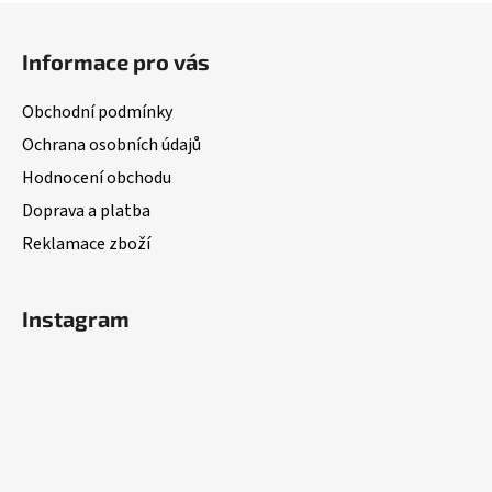
Z
á
Informace pro vás
p
a
Obchodní podmínky
t
Ochrana osobních údajů
í
Hodnocení obchodu
Doprava a platba
Reklamace zboží
Instagram