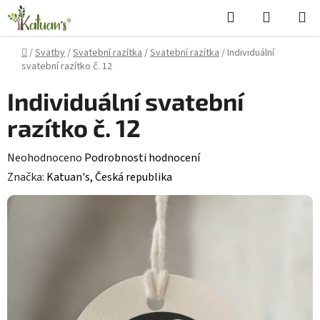
Přejít
Hledat
NÁKUPN
na
KOŠÍK
obsah
Domů
/
Svatby
/
Svatební razítka
/
Svatební razítka
/
Individuální
svatební razítko č. 12
Individuální svatební
razítko č. 12
Průměrné
Neohodnoceno
Podrobnosti hodnocení
hodnocení
Značka:
Katuan's, Česká republika
produktu
je
0,0
z
5
hvězdiček.