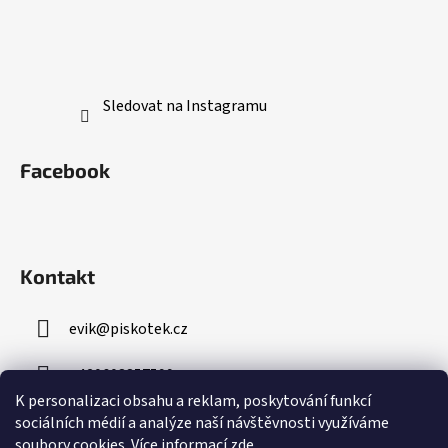
Sledovat na Instagramu
Facebook
Kontakt
evik
@
piskotek.cz
+420608857599
K personalizaci obsahu a reklam, poskytování funkcí
sociálních médií a analýze naší návštěvnosti využíváme
soubory cookies. Více informací
zde
.