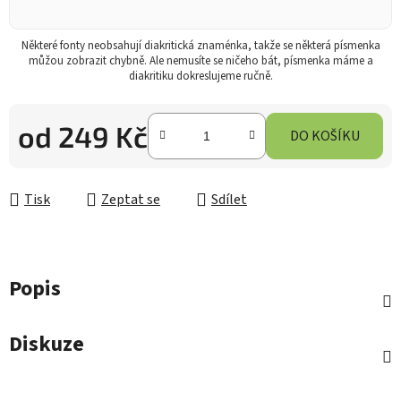
Některé fonty neobsahují diakritická znaménka, takže se některá písmenka
můžou zobrazit chybně. Ale nemusíte se ničeho bát, písmenka máme a
diakritiku dokreslujeme ručně.
od
249 Kč
DO KOŠÍKU
Měrná cena:
Tisk
Zeptat se
Sdílet
Popis
Diskuze