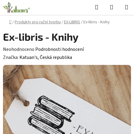
Přejít
Hledat
NÁKUPN
na
KOŠÍK
obsah
Domů
/
Produkty pro ruční tvorbu
/
EX-LIBRIS
/
Ex-libris - Knihy
Ex-libris - Knihy
Průměrné
Neohodnoceno
Podrobnosti hodnocení
hodnocení
Značka:
Katuan's, Česká republika
produktu
je
0,0
z
5
hvězdiček.