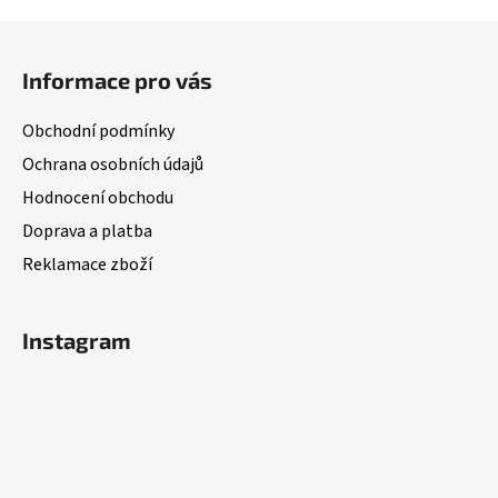
Z
á
Informace pro vás
p
a
Obchodní podmínky
t
Ochrana osobních údajů
í
Hodnocení obchodu
Doprava a platba
Reklamace zboží
Instagram