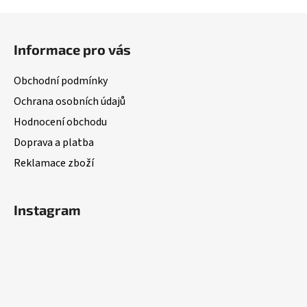
Z
á
Informace pro vás
p
a
Obchodní podmínky
t
Ochrana osobních údajů
í
Hodnocení obchodu
Doprava a platba
Reklamace zboží
Instagram