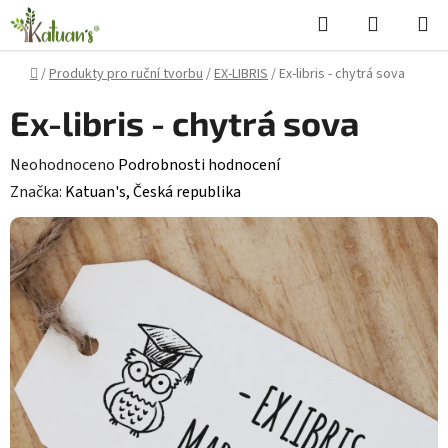
Přejít
Hledat
NÁKUPN
na
KOŠÍK
obsah
Domů
/
Produkty pro ruční tvorbu
/
EX-LIBRIS
/
Ex-libris - chytrá sova
Ex-libris - chytrá sova
Průměrné
Neohodnoceno
Podrobnosti hodnocení
hodnocení
Značka:
Katuan's, Česká republika
produktu
je
0,0
z
5
hvězdiček.