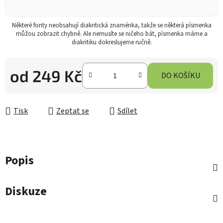
Některé fonty neobsahují diakritická znaménka, takže se některá písmenka
můžou zobrazit chybně. Ale nemusíte se ničeho bát, písmenka máme a
diakritiku dokreslujeme ručně.
od
249 Kč
DO KOŠÍKU
Měrná cena:
Tisk
Zeptat se
Sdílet
Popis
Diskuze