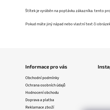
Štítek je vyráběn na poptávku zákazníka. tento prod
Pokud máte jiný nápad nebo vlastní text či obráze
Z
á
Informace pro vás
Inst
p
a
Obchodní podmínky
t
Ochrana osobních údajů
í
Hodnocení obchodu
Doprava a platba
Reklamace zboží