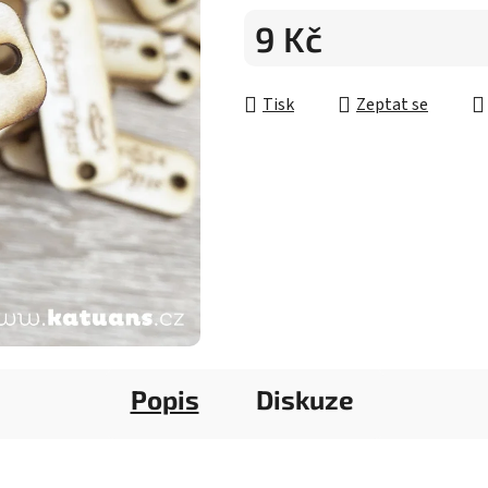
5
9 Kč
hvězdiček.
Měrná cena:
Tisk
Zeptat se
Popis
Diskuze