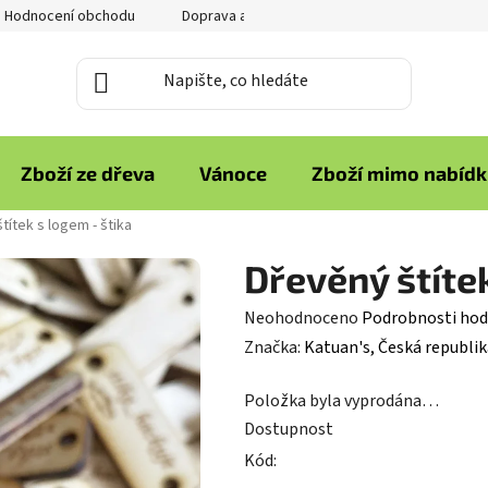
Hodnocení obchodu
Doprava a platba
Reklamace zboží
Zboží ze dřeva
Vánoce
Zboží mimo nabíd
títek s logem - štika
Dřevěný štítek
Průměrné
Neohodnoceno
Podrobnosti hod
hodnocení
Značka:
Katuan's, Česká republik
produktu
Položka byla vyprodána…
je
Dostupnost
0,0
Kód:
z