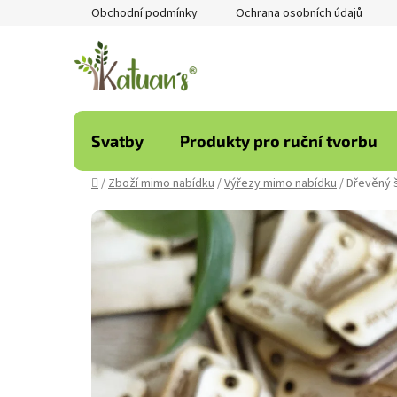
Přejít
Obchodní podmínky
Ochrana osobních údajů
na
obsah
Svatby
Produkty pro ruční tvorbu
Domů
/
Zboží mimo nabídku
/
Výřezy mimo nabídku
/
Dřevěný š