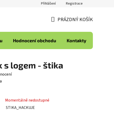
Přihlášení
Registrace
PRÁZDNÝ KOŠÍK
NÁKUPNÍ
KOŠÍK
ku
Hodnocení obchodu
Kontakty
 s logem - štika
nocení
a
Momentálně nedostupné
STIKA_HACKUJE