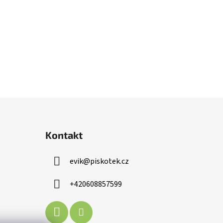
Kontakt
evik
@
piskotek.cz
+420608857599