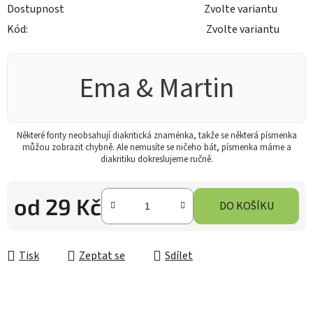
Dostupnost
Zvolte variantu
Kód:
Zvolte variantu
Ema & Martin
Některé fonty neobsahují diakritická znaménka, takže se některá písmenka
můžou zobrazit chybně. Ale nemusíte se ničeho bát, písmenka máme a
diakritiku dokreslujeme ručně.
od
29 Kč
DO KOŠÍKU
Měrná cena:
Tisk
Zeptat se
Sdílet