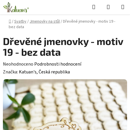
Přejít
Hledat
NÁKUPN
na
KOŠÍK
obsah
Domů
/
Svatby
/
Jmenovky na stůl
/
Dřevěné jmenovky - motiv 19 -
bez data
Dřevěné jmenovky - motiv
19 - bez data
Průměrné
Neohodnoceno
Podrobnosti hodnocení
hodnocení
Značka:
Katuan's, Česká republika
produktu
je
0,0
z
5
hvězdiček.