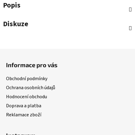
Popis
Diskuze
Z
á
Informace pro vás
p
a
Obchodní podmínky
t
Ochrana osobních údajů
í
Hodnocení obchodu
Doprava a platba
Reklamace zboží