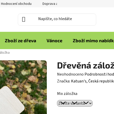
Hodnocení obchodu
Doprava a platba
Reklamace zboží
Zboží ze dřeva
Vánoce
Zboží mimo nabíd
áložka
Dřevěná zálo
Průměrné
Neohodnoceno
Podrobnosti hod
hodnocení
Značka:
Katuan's, Česká republik
produktu
Mix záložka
je
0,0
z