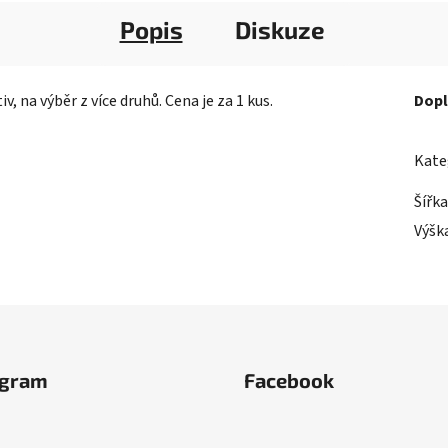
Popis
Diskuze
, na výběr z více druhů. Cena je za 1 kus.
Dopl
Kate
Šířka
Výšk
agram
Facebook