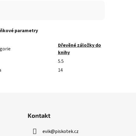
ňkové parametry
Dřevěné záložky do
gorie
knihy
5.5
a
14
Kontakt
evik
@
piskotek.cz