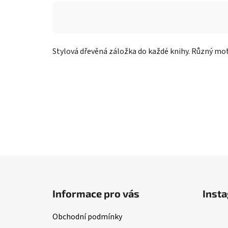
Stylová dřevěná záložka do každé knihy. Různý motiv
Z
á
Informace pro vás
Inst
p
a
Obchodní podmínky
t