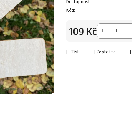
5
Dostupnost
hvězdiček.
Kód:
109 Kč
Měrná cena:
Tisk
Zeptat se