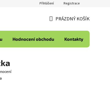
Přihlášení
Registrace
PRÁZDNÝ KOŠÍK
NÁKUPNÍ
KOŠÍK
ku
Hodnocení obchodu
Kontakty
žka
nocení
a