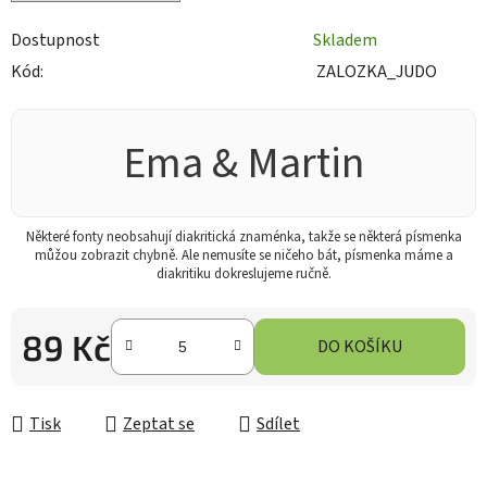
Dostupnost
Skladem
Kód:
ZALOZKA_JUDO
Ema & Martin
Některé fonty neobsahují diakritická znaménka, takže se některá písmenka
můžou zobrazit chybně. Ale nemusíte se ničeho bát, písmenka máme a
diakritiku dokreslujeme ručně.
89 Kč
DO KOŠÍKU
Měrná cena:
Tisk
Zeptat se
Sdílet