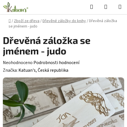
Přejít
Hledat
NÁKUPN
na
KOŠÍK
obsah
Domů
/
Zboží ze dřeva
/
Dřevěné záložky do knihy
/
Dřevěná záložka
se jménem - judo
Dřevěná záložka se
jménem - judo
Průměrné
Neohodnoceno
Podrobnosti hodnocení
hodnocení
Značka:
Katuan's, Česká republika
produktu
je
0,0
z
5
hvězdiček.