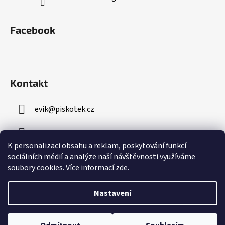
Facebook
Kontakt
evik
@
piskotek.cz
+420608857599
K personalizaci obsahu a reklam, poskytování funkcí
sociálních médií a analýze naší návštěvnosti využíváme
soubory cookies. Více informací
zde
.
Nastavení
Vytvořil Shoptet