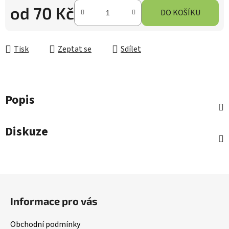
od
70 Kč
DO KOŠÍKU
Měrná cena:
Tisk
Zeptat se
Sdílet
Popis
Diskuze
Z
á
Informace pro vás
p
a
Obchodní podmínky