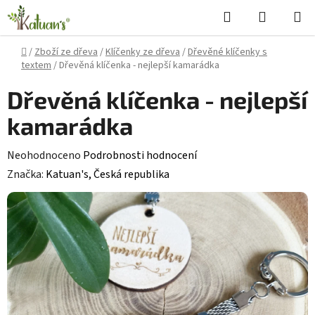
Přejít
Hledat
NÁKUPN
na
KOŠÍK
obsah
Domů
/
Zboží ze dřeva
/
Klíčenky ze dřeva
/
Dřevěné klíčenky s
textem
/
Dřevěná klíčenka - nejlepší kamarádka
Dřevěná klíčenka - nejlepší
kamarádka
Průměrné
Neohodnoceno
Podrobnosti hodnocení
hodnocení
Značka:
Katuan's, Česká republika
produktu
je
0,0
z
5
hvězdiček.