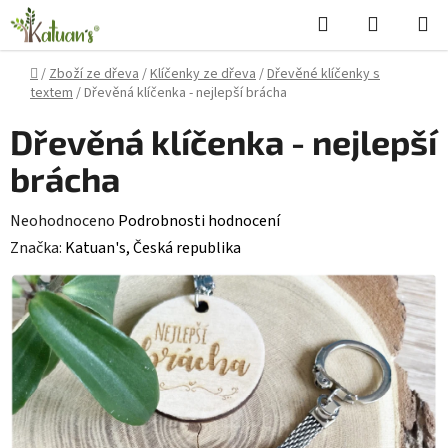
Přejít
Hledat
NÁKUPN
na
KOŠÍK
obsah
Domů
/
Zboží ze dřeva
/
Klíčenky ze dřeva
/
Dřevěné klíčenky s
textem
/
Dřevěná klíčenka - nejlepší brácha
Dřevěná klíčenka - nejlepší
brácha
Průměrné
Neohodnoceno
Podrobnosti hodnocení
hodnocení
Značka:
Katuan's, Česká republika
produktu
je
0,0
z
5
hvězdiček.