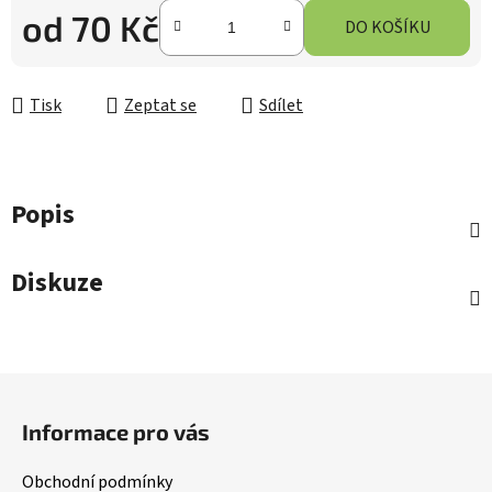
od
70 Kč
DO KOŠÍKU
Měrná cena:
Tisk
Zeptat se
Sdílet
Popis
Diskuze
Z
á
Informace pro vás
p
a
Obchodní podmínky