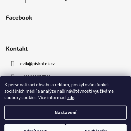
Facebook
Kontakt
evik
@
piskotek.cz
+420608857599
K personalizaci obsahu a reklam, poskytování funkcí
sociálních médií a analýze naší návštěvnosti využíváme
soubory cookies. Více informací
zde
.
Nastavení
Vytvořil Shoptet