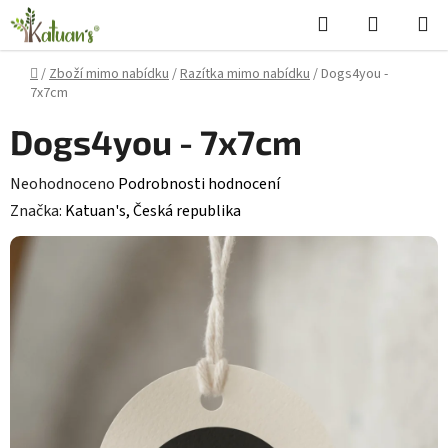
Přejít
Hledat
NÁKUPN
na
KOŠÍK
obsah
Domů
/
Zboží mimo nabídku
/
Razítka mimo nabídku
/
Dogs4you -
7x7cm
Dogs4you - 7x7cm
Průměrné
Neohodnoceno
Podrobnosti hodnocení
hodnocení
Značka:
Katuan's, Česká republika
produktu
je
0,0
z
5
hvězdiček.