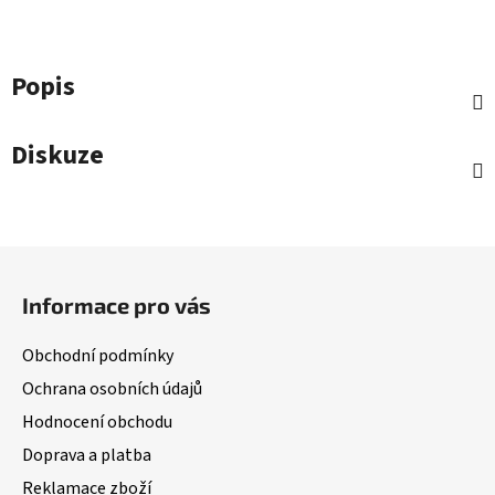
Popis
Diskuze
Z
á
Informace pro vás
p
a
Obchodní podmínky
t
Ochrana osobních údajů
í
Hodnocení obchodu
Doprava a platba
Reklamace zboží