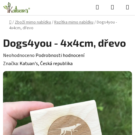
Přejít
Hledat
NÁKUPN
na
KOŠÍK
obsah
Domů
/
Zboží mimo nabídku
/
Razítka mimo nabídku
/
Dogs4you -
4x4cm, dřevo
Dogs4you - 4x4cm, dřevo
Průměrné
Neohodnoceno
Podrobnosti hodnocení
hodnocení
Značka:
Katuan's, Česká republika
produktu
je
0,0
z
5
hvězdiček.