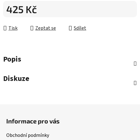
425 Kč
Měrná cena:
Tisk
Zeptat se
Sdílet
Popis
Diskuze
Z
á
Informace pro vás
p
a
Obchodní podmínky