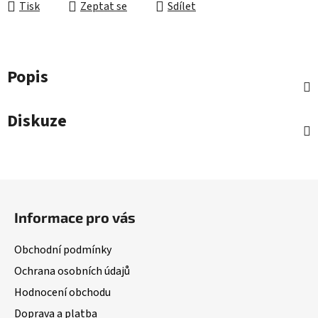
Tisk
Zeptat se
Sdílet
Popis
Diskuze
Z
á
Informace pro vás
p
a
Obchodní podmínky
t
Ochrana osobních údajů
í
Hodnocení obchodu
Doprava a platba