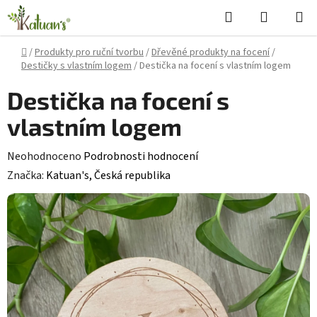
Přejít
Hledat
NÁKUPN
na
KOŠÍK
obsah
Domů
/
Produkty pro ruční tvorbu
/
Dřevěné produkty na focení
/
Destičky s vlastním logem
/
Destička na focení s vlastním logem
Destička na focení s
vlastním logem
Průměrné
Neohodnoceno
Podrobnosti hodnocení
hodnocení
Značka:
Katuan's, Česká republika
produktu
je
0,0
z
5
hvězdiček.