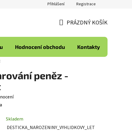
Přihlášení
Registrace
PRÁZDNÝ KOŠÍK
NÁKUPNÍ
KOŠÍK
ku
Hodnocení obchodu
Kontakty
t
arování peněz -
t
nocení
a
Skladem
DESTICKA_NAROZENINY_VYHLIDKOVY_LET