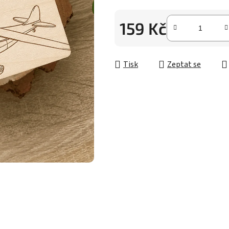
z
5
159 Kč
hvězdiček.
Měrná cena:
Tisk
Zeptat se