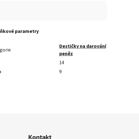
ňkové parametry
Destičky na darování
gorie
peněz
14
a
9
Kontakt