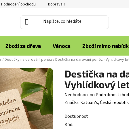
Hodnocení obchodu
Doprava a platba
Reklamace zboží
Zboží ze dřeva
Vánoce
Zboží mimo nabíd
z
/
Destičky na darování peněz
/
Destička na darování peněz - Vyhlídkový le
Destička na d
Vyhlídkový le
Průměrné
Neohodnoceno
Podrobnosti hod
hodnocení
Značka:
Katuan's, Česká republik
produktu
Dostupnost
je
Kód:
0,0