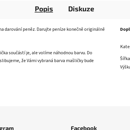
Popis
Diskuze
a darování peněz. Darujte peníze konečně originálně
Dopl
Kate
čka součástí je, ale volíme náhodnou barvu. Do
Šířka
slibujeme, že Vámi vybraná barva mašličky bude
Výšk
agram
Facebook