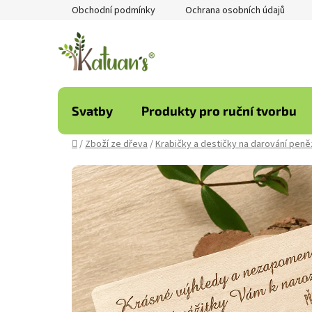
Přejít
Obchodní podmínky
Ochrana osobních údajů
na
obsah
Svatby
Produkty pro ruční tvorbu
Domů
/
Zboží ze dřeva
/
Krabičky a destičky na darování peně