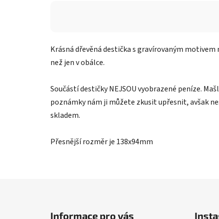
Krásná dřevěná destička s gravírovaným motivem n
než jen v obálce.
Součástí destičky NEJSOU vyobrazené peníze. Mašli
poznámky nám ji můžete zkusit upřesnit, avšak ne
skladem.
Přesnější rozměr je 138x94mm
Z
á
Informace pro vás
Inst