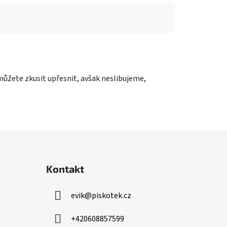
můžete zkusit upřesnit, avšak neslibujeme,
Kontakt
evik
@
piskotek.cz
+420608857599