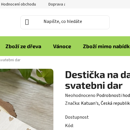
Hodnocení obchodu
Doprava a platba
Reklamace zboží
Zboží ze dřeva
Vánoce
Zboží mimo nabíd
svatebni dar
Destička na d
svatebni dar
Průměrné
Neohodnoceno
Podrobnosti hod
hodnocení
Značka:
Katuan's, Česká republik
produktu
Dostupnost
je
Kód:
0,0