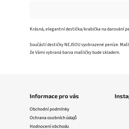
Krásná, elegantní destička/krabička na darování pen
Součástí destičky NEJSOU vyobrazené peníze. Mašli
že Vámi vybraná barva mašličky bude skladem.
Z
á
Informace pro vás
Inst
p
a
Obchodní podmínky
t
Ochrana osobních údajů
í
Hodnocení obchodu