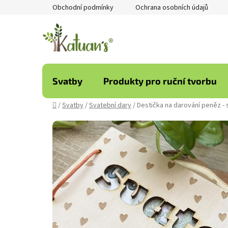
Přejít
Obchodní podmínky
Ochrana osobních údajů
na
obsah
Svatby
Produkty pro ruční tvorbu
Domů
/
Svatby
/
Svatební dary
/
Destička na darování peněz - 