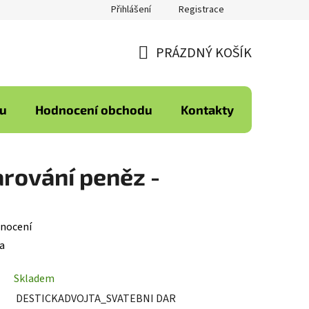
Přihlášení
Registrace
PRÁZDNÝ KOŠÍK
NÁKUPNÍ
KOŠÍK
ku
Hodnocení obchodu
Kontakty
arování peněz -
nocení
a
Skladem
DESTICKADVOJTA_SVATEBNI DAR