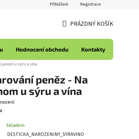
Přihlášení
Registrace
PRÁZDNÝ KOŠÍK
NÁKUPNÍ
KOŠÍK
ku
Hodnocení obchodu
Kontakty
í jenom u sýru a vína
arování peněz - Na
nom u sýru a vína
nocení
a
Skladem
DESTICKA_NAROZENINY_SYRAVINO