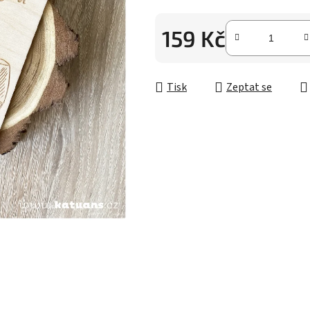
z
5
159 Kč
hvězdiček.
Měrná cena:
Tisk
Zeptat se