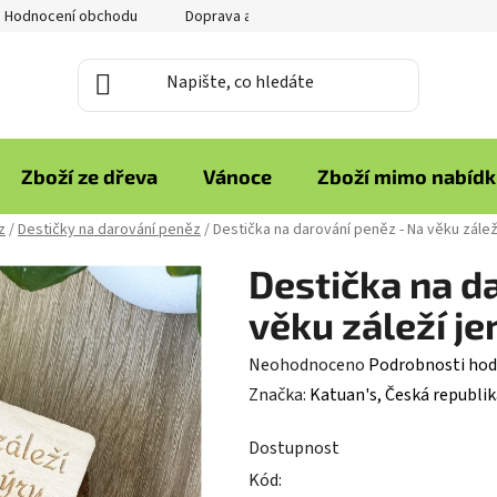
Hodnocení obchodu
Doprava a platba
Reklamace zboží
Zboží ze dřeva
Vánoce
Zboží mimo nabíd
z
/
Destičky na darování peněz
/
Destička na darování peněz - Na věku zálež
Destička na d
věku záleží je
Průměrné
Neohodnoceno
Podrobnosti hod
hodnocení
Značka:
Katuan's, Česká republik
produktu
Dostupnost
je
Kód:
0,0