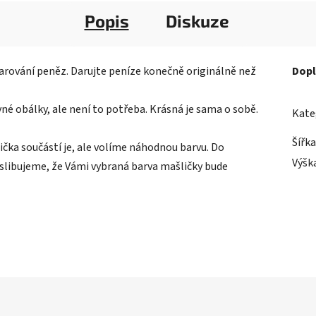
Popis
Diskuze
rování peněz. Darujte peníze konečně originálně než
Dopl
revné obálky, ale není to potřeba. Krásná je sama o sobě.
Kate
Šířka
čka součástí je, ale volíme náhodnou barvu. Do
Výšk
slibujeme, že Vámi vybraná barva mašličky bude