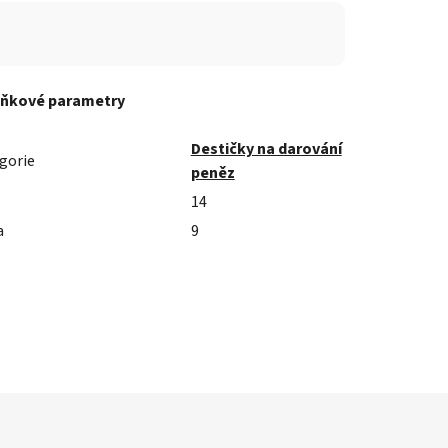
ňkové parametry
Destičky na darování
gorie
peněz
14
a
9