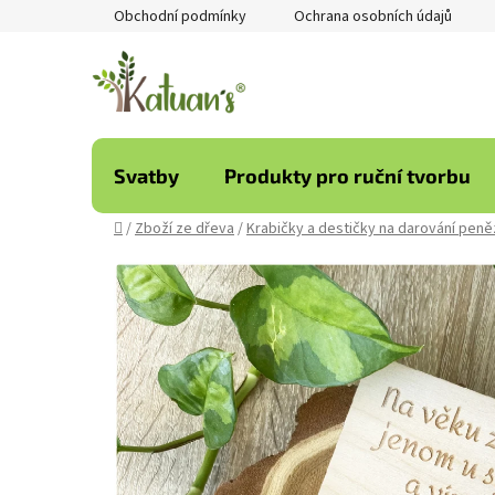
Přejít
Obchodní podmínky
Ochrana osobních údajů
na
obsah
Svatby
Produkty pro ruční tvorbu
Domů
/
Zboží ze dřeva
/
Krabičky a destičky na darování peně