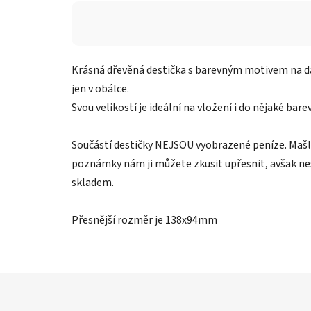
Krásná dřevěná destička s barevným motivem na da
jen v obálce.
Svou velikostí je ideální na vložení i do nějaké ba
Součástí destičky NEJSOU vyobrazené peníze. Mašli
poznámky nám ji můžete zkusit upřesnit, avšak ne
skladem.
Přesnější rozměr je 138x94mm
Z