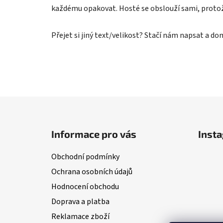
každému opakovat. Hosté se obslouží sami, protože
Přejet si jiný text/velikost? Stačí nám napsat a do
Z
á
Informace pro vás
Inst
p
a
Obchodní podmínky
t
Ochrana osobních údajů
í
Hodnocení obchodu
Doprava a platba
Reklamace zboží