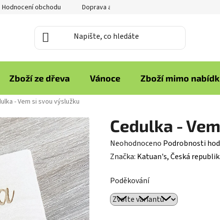
Hodnocení obchodu
Doprava a platba
Reklamace zboží
Zboží ze dřeva
Vánoce
Zboží mimo nabíd
ulka - Vem si svou výslužku
Cedulka - Vem
Průměrné
Neohodnoceno
Podrobnosti hod
hodnocení
Značka:
Katuan's, Česká republik
produktu
Poděkování
je
0,0
z