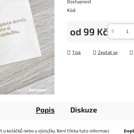
5
Dostupnost
hvězdiček.
Kód:
od
99 Kč
Měrná cena:
Tisk
Zeptat se
Popis
Diskuze
 u koláčků nebo u výslužky. Není třeba tuto informaci
Dopl