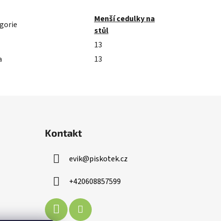
Menší cedulky na
gorie
stůl
13
a
13
Kontakt
evik
@
piskotek.cz
+420608857599