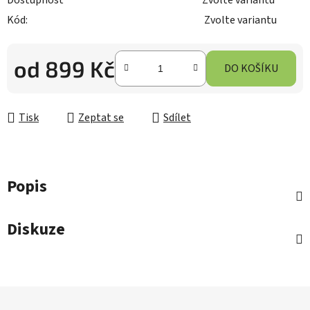
Dostupnost
Zvolte variantu
Kód:
Zvolte variantu
od
899 Kč
DO KOŠÍKU
Měrná cena:
Tisk
Zeptat se
Sdílet
Popis
Diskuze
Z