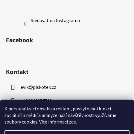
Sledovat na Instagramu
Facebook
Kontakt
evik
@
piskotek.cz
+420608857599
K personalizaci obsahu a reklam, poskytování funkcí
sociálních médií a analýze naší návštěvnosti využíváme
soubory cookies. Více informací
zde
.