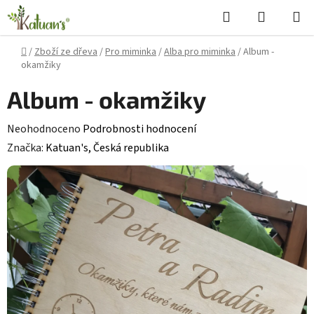
Přejít
Hledat
NÁKUPN
na
KOŠÍK
obsah
Domů
/
Zboží ze dřeva
/
Pro miminka
/
Alba pro miminka
/
Album -
okamžiky
Album - okamžiky
Průměrné
Neohodnoceno
Podrobnosti hodnocení
hodnocení
Značka:
Katuan's, Česká republika
produktu
je
0,0
z
5
hvězdiček.